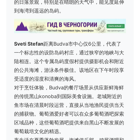
的日落景观，特别是在晴朗的天气中，能见度延伸
到海湾到遥远的岛屿。
Sveti Stefan
距离Budva市中心仅6公里，代表了
一个标志性的设防岛屿村庄，通过狭窄的地峡与大
陆相连。这个专属岛屿度假村提供摄影机会和附近
的公共海滩，游泳条件极佳。该地区在下午时段享
受适度的湿度和清爽的海风。
对于烹饪体验，Budva的餐厅场景从供应新鲜海鲜
的传统黑山konoba到国际美食设施。老城附近的
鱼市场在清晨时段运营，直接从当地渔民提供当天
的捕获物。葡萄酒爱好者可以在众多葡萄酒吧探索
区域品种，这些葡萄酒吧提供来自黑山不断发展的
葡萄栽培文化的精选。