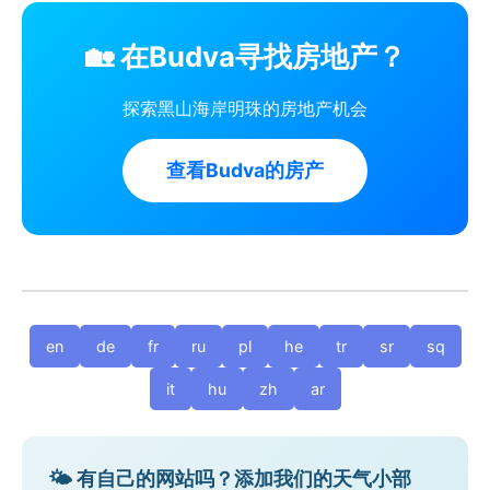
🏡 在Budva寻找房地产？
探索黑山海岸明珠的房地产机会
查看Budva的房产
en
de
fr
ru
pl
he
tr
sr
sq
it
hu
zh
ar
🌤️ 有自己的网站吗？添加我们的天气小部