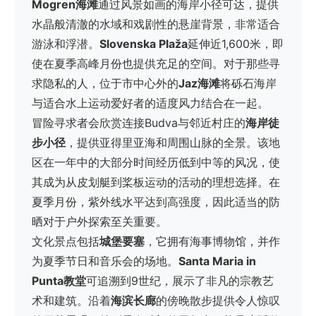
Mogren海滩
通过风景如画的海岸小径可达，提供
水晶般清澈的水域和戏剧性的悬崖背景，非常适合
游泳和浮潜。
Slovenska Plaža
延伸近1,600米，即
使在夏季高峰月份也提供充足的空间。对于那些寻
求隐私的人，位于市中心外的
Jaz海滩
将砾石海岸
与适合水上运动爱好者的适度风力结合在一起。
冒险寻求者会欣赏连接Budva与邻近村庄的
海岸徒
步小径
，提供亚得里亚海和周围山脉的全景。该地
区在一年中的大部分时间经历低到中等的风况，使
其成为从皮划艇到桨板运动的活动的理想选择。在
夏季月份，紫外线水平达到高强度，因此适当的防
晒对于户外探索至关重要。
文化景点包括
城堡要塞
，它拥有海事博物馆，并作
为夏季节日和音乐会的场地。
Santa Maria in
Punta教堂
可追溯到9世纪，展示了非凡的宗教艺
术和建筑。沿着
海滨长廊
的傍晚散步提供令人惊叹