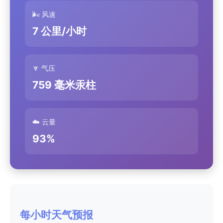
🌬️ 风速
7 公里/小时
🔽 气压
759 毫米汞柱
☁️ 云量
93%
每小时天气预报