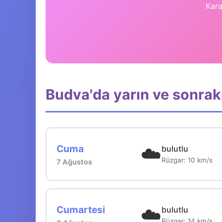
Kara
Budva'da yarın ve sonraki
☁️
Cuma
bulutlu
Rüzgar: 10 km/s
7 Ağustos
☁️
Cumartesi
bulutlu
Rüzgar: 14 km/s