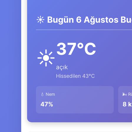
☀️ Bugün 6 Ağustos Bu
37°C
☀️
açık
Hissedilen 43°C
💧 Nem
🌬️ 
47%
8 