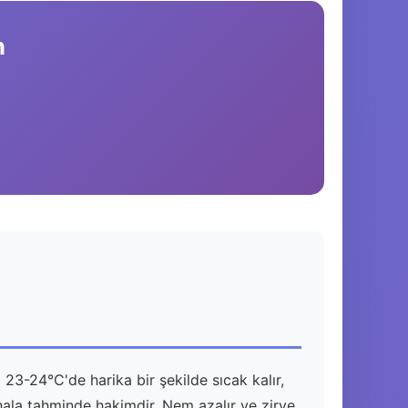
n
 23-24°C'de harika bir şekilde sıcak kalır,
 hala tahminde hakimdir. Nem azalır ve zirve