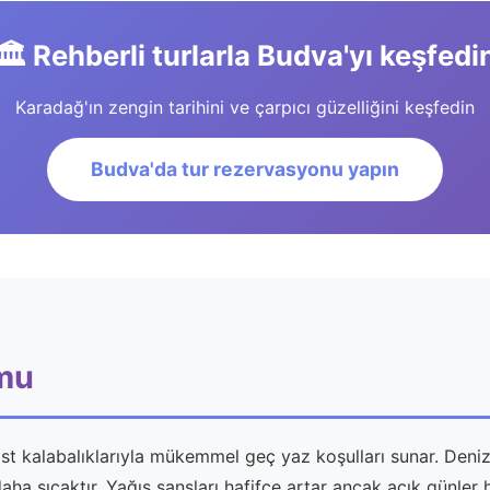
🏛️ Rehberli turlarla Budva'yı keşfedi
Karadağ'ın zengin tarihini ve çarpıcı güzelliğini keşfedin
Budva'da tur rezervasyonu yapın
umu
rist kalabalıklarıyla mükemmel geç yaz koşulları sunar. Deniz
daha sıcaktır. Yağış şansları hafifçe artar ancak açık günler