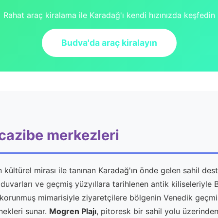
Rahat araç kiralama ile Karadağ'ı kendi hızınızda keşfedin
Budva'da araç kiralayın
 cazibe merkezleri
n kültürel mirası ile tanınan Karadağ'ın önde gelen sahil des
duvarları ve geçmiş yüzyıllara tarihlenen antik kiliseleriyle B
korunmuş mimarisiyle ziyaretçilere bölgenin Venedik geçmiş
nekleri sunar.
Mogren Plajı
, pitoresk bir sahil yolu üzerinden