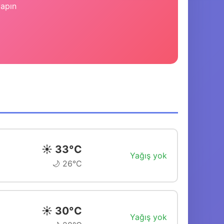
yapın
☀️ 33°C
Yağış yok
🌙 26°C
☀️ 30°C
Yağış yok