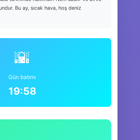
ndur. Bu ay, sıcak hava, hoş deniz
🌇
Gün batımı
19:58