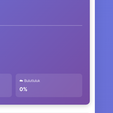
☁️ Bulutluluk
0%