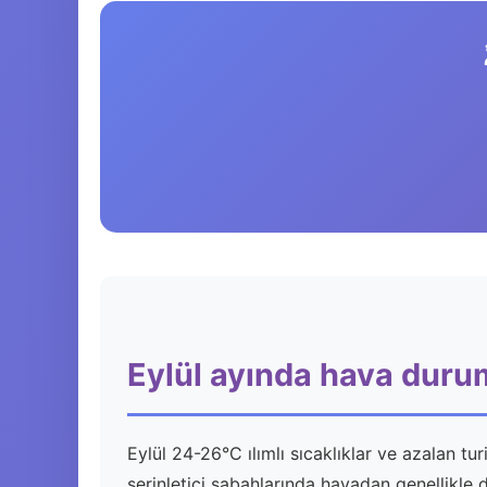
Eylül ayında hava dur
Eylül 24-26°C ılımlı sıcaklıklar ve azalan tu
serinletici sabahlarında havadan genellikle 