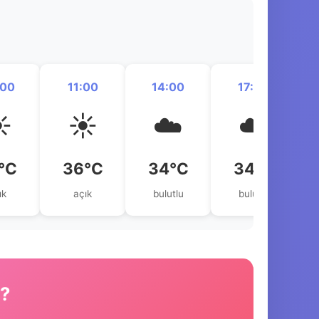
:00
11:00
14:00
17:00
️
☀️
☁️
☁️
°C
36°C
34°C
34°C
ık
açık
bulutlu
bulutlu
r?