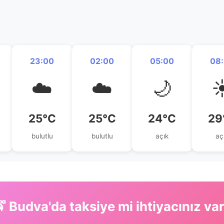
23:00
02:00
05:00
08
☁️
☁️
🌙
☀
25°C
25°C
24°C
29
bulutlu
bulutlu
açık
aç
 Budva'da taksiye mi ihtiyacınız va